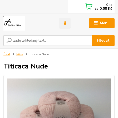
0
ks
za
0,00 Kč
Menu
Hledat
Úvod
Příze
Titicaca Nude
Titicaca Nude