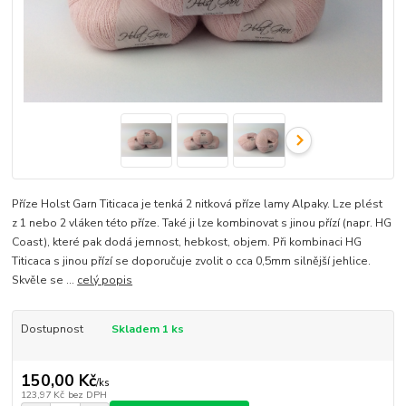
Příze Holst Garn Titicaca je tenká 2 nitková příze lamy Alpaky. Lze plést
z 1 nebo 2 vláken této příze. Také ji lze kombinovat s jinou přízí (napr. HG
Coast), které pak dodá jemnost, hebkost, objem. Při kombinaci HG
Titicaca s jinou přízí se doporučuje zvolit o cca 0,5mm silnější jehlice.
Skvěle se ...
celý popis
Dostupnost
Skladem 1 ks
150,00 Kč
/
ks
123,97 Kč
bez DPH