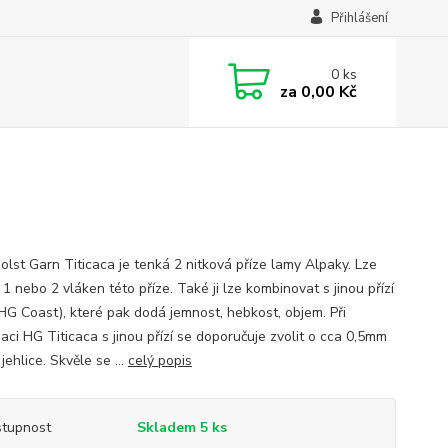
Přihlášení
0
ks
za
0,00 Kč
olst Garn Titicaca je tenká 2 nitková příze lamy Alpaky. Lze
 1 nebo 2 vláken této příze. Také ji lze kombinovat s jinou přízí
 HG Coast), které pak dodá jemnost, hebkost, objem. Při
aci HG Titicaca s jinou přízí se doporučuje zvolit o cca 0,5mm
í jehlice. Skvěle se ...
celý popis
tupnost
Skladem 5 ks