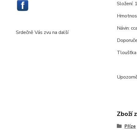
Složení:
Hmotnos
Návin: c
Srdečně Vás zvu na další
Doporučen
Tloušťka 
Upozorněn
Zboží 
Příze