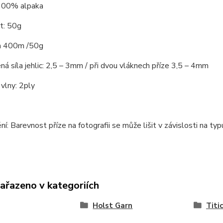
 100% alpaka
t: 50g
ca 400m /50g
á síla jehlic: 2,5 – 3mm / při dvou vláknech příze 3,5 – 4mm
vlny: 2ply
í: Barevnost příze na fotografii se může lišit v závislosti na ty
zařazeno v kategoriích
Holst Garn
Titi