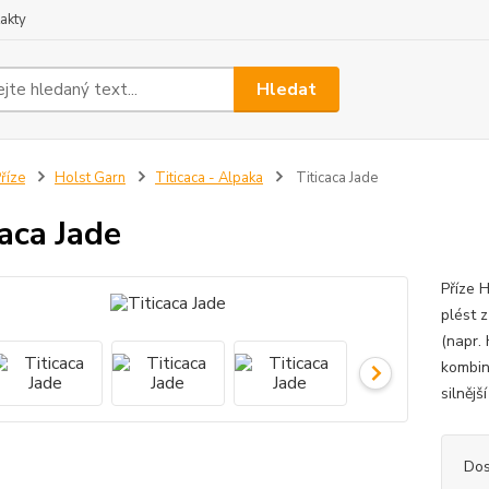
akty
Hledat
říze
Holst Garn
Titicaca - Alpaka
Titicaca Jade
caca Jade
Příze H
plést z
(napr.
kombin
silnějš
Dos