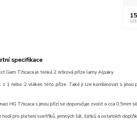
15
123
tní specifikace
st Garn Titicaca je tenká 2 nitková příze lamy Alpaky.
 z 1 nebo 2 vláken této příze. Také ji lze kombinovat s jinou 
naci HG Titicaca s jinou přízí se doporučuje zvolit o cca 0,5mm siln
 hodí pro pletení svetříků, jemných šál, šátků a ostatních doplňk