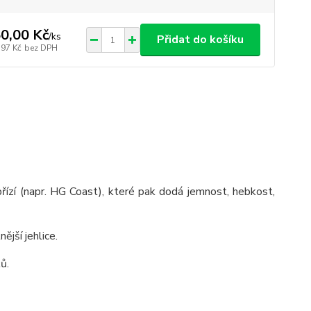
0,00 Kč
/
ks
Přidat do košíku
,97 Kč
bez DPH
přízí (napr. HG Coast), které pak dodá jemnost, hebkost,
ější jehlice.
ů.