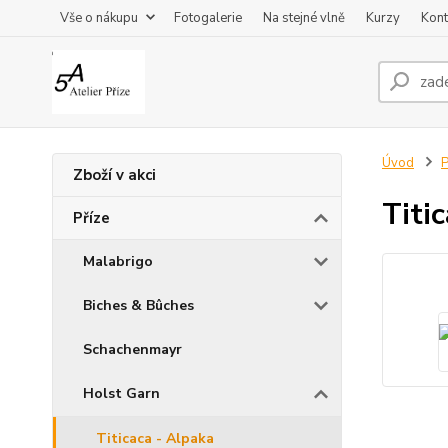
Vše o nákupu
Fotogalerie
Na stejné vlně
Kurzy
Kont
Úvod
P
Zboží v akci
Titi
Příze
Malabrigo
Biches & Bûches
Schachenmayr
Holst Garn
Titicaca - Alpaka