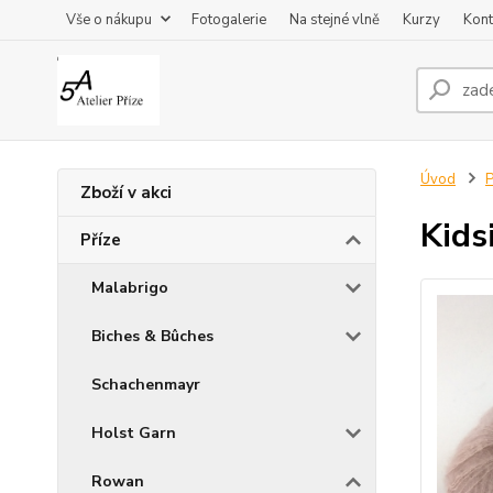
Vše o nákupu
Fotogalerie
Na stejné vlně
Kurzy
Kont
Úvod
P
Zboží v akci
Kids
Příze
Malabrigo
Biches & Bûches
Schachenmayr
Holst Garn
Rowan