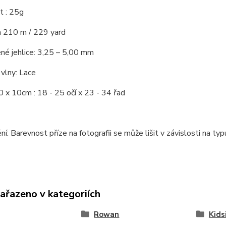
 : 25g
a 210 m / 229 yard
né jehlice: 3,25 – 5,00 mm
vlny: Lace
 x 10cm : 18 - 25 očí x 23 - 34 řad
í: Barevnost příze na fotografii se může lišit v závislosti na t
zařazeno v kategoriích
Rowan
Kids