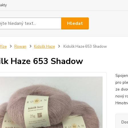
akty
Hledat
říze
Rowan
Kidsilk Haze
Kidsilk Haze 653 Shadow
ilk Haze 653 Shadow
Spojen
pro ple
ze dvo
nový r
Hmotno
Dos