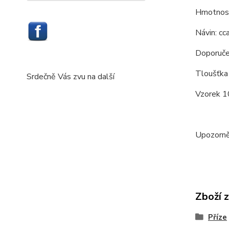
Hmotnost
Návin: cc
Doporuče
Tloušťka 
Srdečně Vás zvu na další
Vzorek 10
Upozorněn
Zboží 
Příze