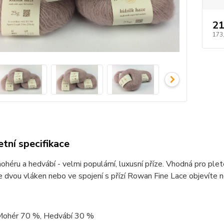
21
173
tní specifikace
ohéru a hedvábí - velmi populární, luxusní příze. Vhodná pro plet
e dvou vláken nebo ve spojení s přízí Rowan Fine Lace objevíte 
 Mohér 70 %, Hedvábí 30 %