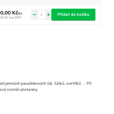
0,00 Kč
/
ks
Přidat do košíku
,55 Kč
bez DPH
ení jemných pavučinkových šál, šátků, svetříků …. Při
nový rozměr pleteniny.