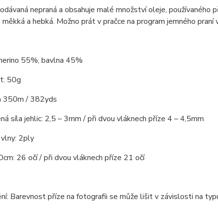
dodávaná nepraná a obsahuje malé množství oleje, používaného při
 měkká a hebká. Možno prát v pračce na program jemného praní 
 merino 55%, bavlna 45%
t: 50g
ca 350m / 382yds
á síla jehlic: 2,5 – 3mm / při dvou vláknech příze 4 – 4,5mm
vlny: 2ply
cm: 26 očí / při dvou vláknech příze 21 očí
í: Barevnost příze na fotografii se může lišit v závislosti na ty