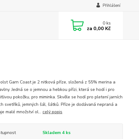
Přihlášení
0
ks
za
0,00 Kč
Holst Garn Coast je 2 nitková příze, složená z 55% merina a
vlny. Jedná se o jemnou a hebkou přízi, která se hodí i pro
itlivou pokožku, pro miminka. Skvěle se hodí pro pletení jarních
ích svetříků, jemných šál, šátků. Příze je dodávaná nepraná a
je malé množství ol...
celý popis
tupnost
Skladem 4 ks