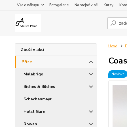
Vše o nákupu
Fotogalerie
Na stejné vlně
Kurzy
Kont
Úvod
P
Zboží v akci
Coa
Příze
Malabrigo
Novinka
Biches & Bûches
Schachenmayr
Holst Garn
Rowan