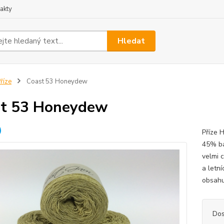
akty
Hledat
říze
Coast 53 Honeydew
st 53 Honeydew
Příze 
45% ba
velmi c
a letn
obsahu
Dos