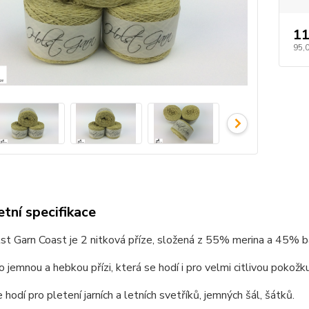
11
95,
tní specifikace
st Garn Coast je 2 nitková příze, složená z 55% merina a 45% b
o jemnou a hebkou přízi, která se hodí i pro velmi citlivou pokožk
 hodí pro pletení jarních a letních svetříků, jemných šál, šátků.