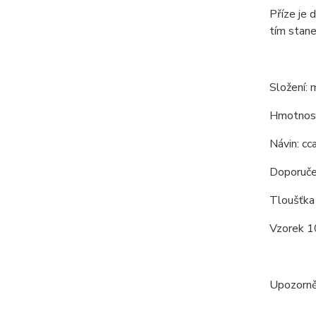
Příze je 
tím stane
Složení:
Hmotnos
Návin: c
Doporučen
Tloušťka 
Vzorek 10
Upozorněn