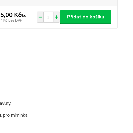
5,00 Kč
/
ks
Přidat do košíku
04 Kč
bez DPH
avlny.
u, pro miminka.