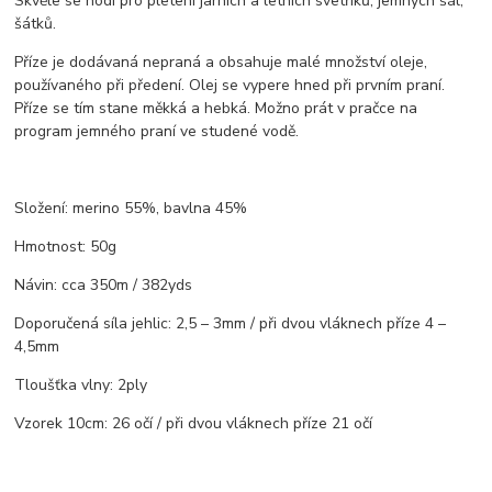
Skvěle se hodí pro pletení jarních a letních svetříků, jemných šál,
šátků.
Příze je dodávaná nepraná a obsahuje malé množství oleje,
používaného při předení. Olej se vypere hned při prvním praní.
Příze se tím stane měkká a hebká. Možno prát v pračce na
program jemného praní ve studené vodě.
Složení: merino 55%, bavlna 45%
Hmotnost: 50g
Návin: cca 350m / 382yds
Doporučená síla jehlic: 2,5 – 3mm / při dvou vláknech příze 4 –
4,5mm
Tloušťka vlny: 2ply
Vzorek 10cm: 26 očí / při dvou vláknech příze 21 očí