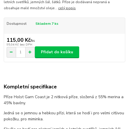
letních svetříků, jemných šál, šátků. Příze je dodávaná nepraná a
obsahuje malé množství oleje...
celý popis
Dostupnost
Skladem 7 ks
115,00 Kč
/
ks
95,04 Kč
bez DPH
Přidat do košíku
Kompletní specifikace
Příze Holst Garn Coast je 2 nitková příze, složená z 55% merina a
45% bavlny.
Jedná se o jemnou a hebkou přízi, která se hodí i pro velmi citlivou
pokožku, pro miminka.