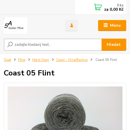
0
ks
za
0,00 Kč
Menu
Hledat
Úvod
Příze
Holst Garn
Coast - Vlna/Bavlna
Coast 05 Flint
Coast 05 Flint