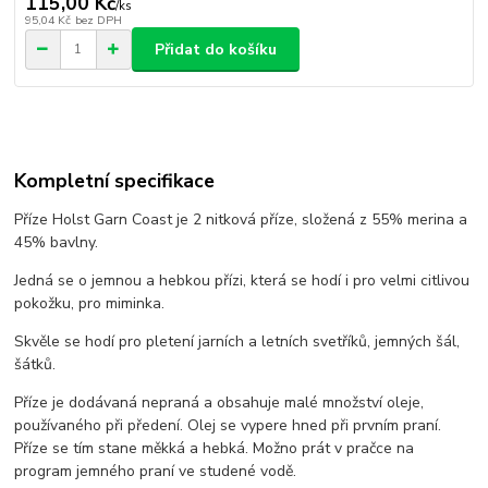
115,00 Kč
/
ks
95,04 Kč
bez DPH
Přidat do košíku
Kompletní specifikace
Příze Holst Garn Coast je 2 nitková příze, složená z 55% merina a
45% bavlny.
Jedná se o jemnou a hebkou přízi, která se hodí i pro velmi citlivou
pokožku, pro miminka.
Skvěle se hodí pro pletení jarních a letních svetříků, jemných šál,
šátků.
Příze je dodávaná nepraná a obsahuje malé množství oleje,
používaného při předení. Olej se vypere hned při prvním praní.
Příze se tím stane měkká a hebká. Možno prát v pračce na
program jemného praní ve studené vodě.