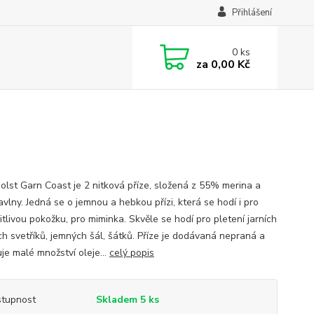
Přihlášení
0
ks
za
0,00 Kč
Holst Garn Coast je 2 nitková příze, složená z 55% merina a
vlny. Jedná se o jemnou a hebkou přízi, která se hodí i pro
itlivou pokožku, pro miminka. Skvěle se hodí pro pletení jarních
ích svetříků, jemných šál, šátků. Příze je dodávaná nepraná a
je malé množství oleje...
celý popis
tupnost
Skladem 5 ks