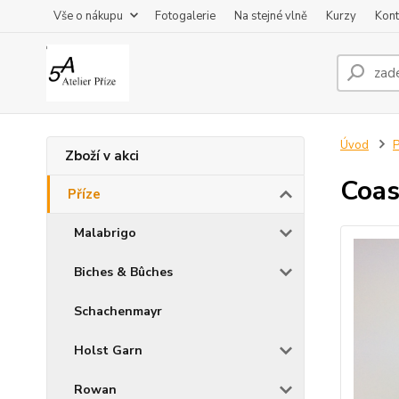
Vše o nákupu
Fotogalerie
Na stejné vlně
Kurzy
Kont
Úvod
P
Zboží v akci
Coas
Příze
Malabrigo
Biches & Bûches
Schachenmayr
Holst Garn
Rowan