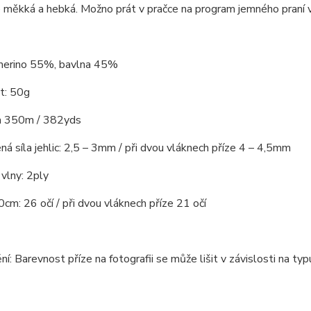
 měkká a hebká. Možno prát v pračce na program jemného praní 
 merino 55%, bavlna 45%
t: 50g
ca 350m / 382yds
á síla jehlic: 2,5 – 3mm / při dvou vláknech příze 4 – 4,5mm
vlny: 2ply
cm: 26 očí / při dvou vláknech příze 21 očí
í: Barevnost příze na fotografii se může lišit v závislosti na ty