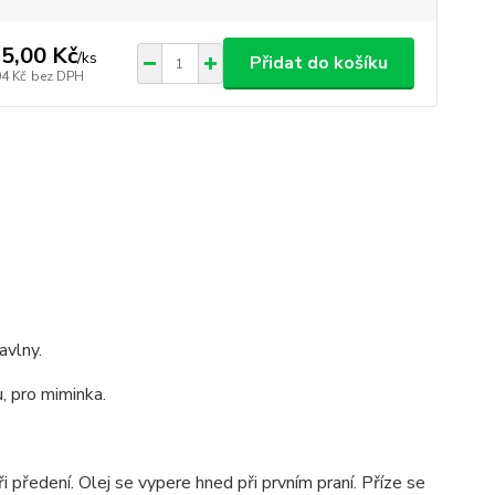
5,00 Kč
/
ks
Přidat do košíku
04 Kč
bez DPH
avlny.
u, pro miminka.
 předení. Olej se vypere hned při prvním praní. Příze se