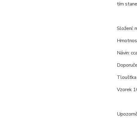
tím stane
Složení:
Hmotnos
Návin: c
Doporučen
Tloušťka 
Vzorek 10
Upozorněn