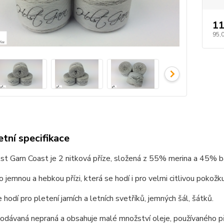
11
95,
tní specifikace
st Garn Coast je 2 nitková příze, složená z 55% merina a 45% b
o jemnou a hebkou přízi, která se hodí i pro velmi citlivou pokožk
 hodí pro pletení jarních a letních svetříků, jemných šál, šátků.
dodávaná nepraná a obsahuje malé množství oleje, používaného při