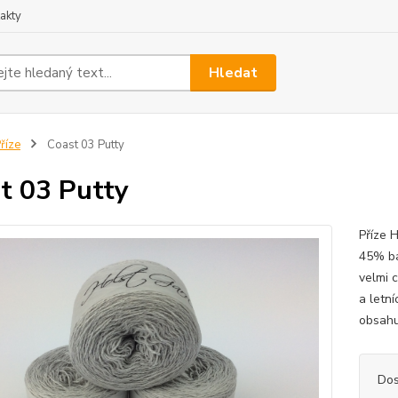
akty
Hledat
říze
Coast 03 Putty
t 03 Putty
Příze 
45% ba
velmi c
a letn
obsahu
Dos